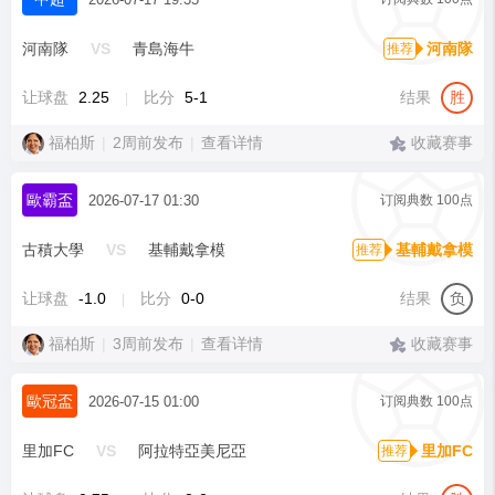
河南隊
VS
青島海牛
河南隊
让球盘
2.25
比分
5-1
结果
胜
|
福柏斯
|
2周前发布
|
查看详情
收藏赛事
歐霸盃
2026-07-17 01:30
订阅典数
100点
古積大學
VS
基輔戴拿模
基輔戴拿模
让球盘
-1.0
比分
0-0
结果
负
|
福柏斯
|
3周前发布
|
查看详情
收藏赛事
歐冠盃
2026-07-15 01:00
订阅典数
100点
里加FC
VS
阿拉特亞美尼亞
里加FC