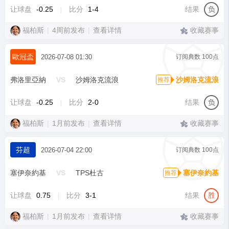
让球盘
-0.25
比分
1-4
结果
负
|
福柏斯
|
4周前发布
|
查看详情
收藏赛事
歐冠盃
2026-07-08 01:30
订阅典数
100点
弗洛里亞納
VS
沙姆洛克流浪
沙姆洛克流浪
让球盘
-0.25
比分
2-0
结果
负
|
福柏斯
|
1月前发布
|
查看详情
收藏赛事
芬超
2026-07-04 22:00
订阅典数
100点
塞伊奈約基
VS
TPS杜古
塞伊奈約基
让球盘
0.75
比分
3-1
结果
胜
|
福柏斯
|
1月前发布
|
查看详情
收藏赛事