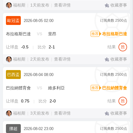
福柏斯
|
1天前发布
|
查看详情
收藏赛事
歐冠盃
2026-08-05 02:00
订阅典数
2500点
布拉格斯巴達
VS
里昂
布拉格斯巴達
让球盘
-0.5
比分
2-1
结果
胜
|
福柏斯
|
2天前发布
|
查看详情
收藏赛事
巴西盃
2026-08-04 08:00
订阅典数
2500点
巴拉納體育會
VS
維多利亞
巴拉納體育會
让球盘
0.75
比分
2-0
结果
胜
|
福柏斯
|
3天前发布
|
查看详情
收藏赛事
挪超
2026-08-02 23:00
订阅典数
2500点