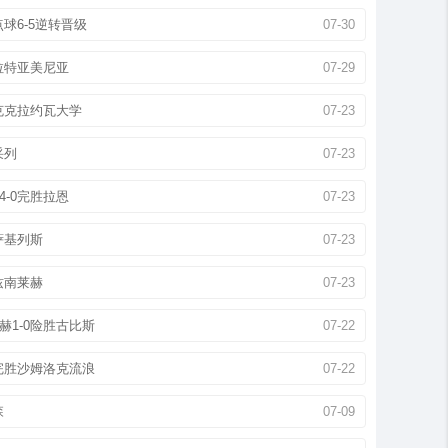
球6-5逆转晋级
07-30
拉特亚美尼亚
07-29
克克拉约瓦大学
07-23
采列
07-23
-0完胜拉恩
07-23
萨基列斯
07-23
兹南莱赫
07-23
1-0险胜古比斯
07-22
完胜沙姆洛克流浪
07-22
森
07-09