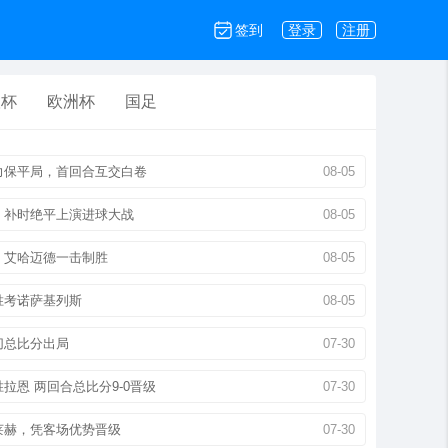
签到
登录
注册
联杯
欧洲杯
国足
力保平局，首回合互交白卷
08-05
，补时绝平上演进球大战
08-05
：艾哈迈德一击制胜
08-05
胜考诺萨基列斯
08-05
切总比分出局
07-30
拉恩 两回合总比分9-0晋级
07-30
莱赫，凭客场优势晋级
07-30