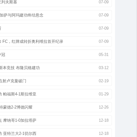
亚列夫斯基
07-09
加萨与阿玛建功终结悬念
07-09
斯
07-09
加 FC，红牌成转折奥利维拉首开纪录
07-09
夺冠
05-31
里斯本竞技 布隆贝格建功
03-12
蛛点射卢克曼破门
02-19
 帕福斯4-1斯拉维亚
01-29
特蒙德2-2博德闪耀
12-26
 摩纳哥1-0加拉塔萨
12-18
 亚特兰大2-1切尔西
12-18