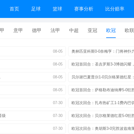
首页
足球
篮球
赛事分析
比分赔率
甲
意甲
德甲
法甲
中超
亚冠
欧冠
欧
08-05
奥林匹亚科斯0-0奈梅亨：门将神扑
08-05
欧冠首回合：圣吉罗斯3-3博德闪耀
机
08-05
贝尔谢巴夏普尔1-0贝尔格莱德红星
08-05
欧冠首回合：萨格勒布迪纳摩5-0狂
07-30
欧冠次回合：扎布热矿工1-1费内巴
晋级
07-30
欧冠次回合：贝尔格莱德红星5-0狂胜
07-30
欧冠次回合：奥胡斯3-0完胜波兹南