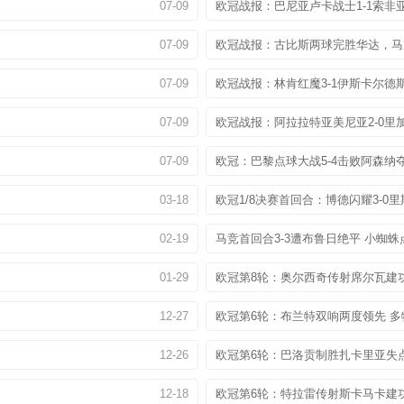
07-09
欧冠战报：巴尼亚卢卡战士1-1索非
07-09
欧冠战报：古比斯两球完胜华达，马
07-09
欧冠战报：林肯红魔3-1伊斯卡尔德
07-09
欧冠战报：阿拉拉特亚美尼亚2-0里
07-09
欧冠：巴黎点球大战5-4击败阿森纳
03-18
欧冠1/8决赛首回合：博德闪耀3-0
02-19
马竞首回合3-3遭布鲁日绝平 小蜘
01-29
欧冠第8轮：奥尔西奇传射席尔瓦建功
12-27
欧冠第6轮：布兰特双响两度领先 多
12-26
欧冠第6轮：巴洛贡制胜扎卡里亚失点
12-18
欧冠第6轮：特拉雷传射斯卡马卡建功