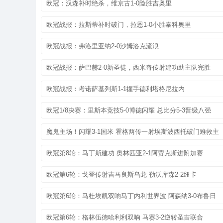
欧冠：汉森补时绝杀，维京古1-0险胜吉奥里
欧冠战报：拉斯蒂补时破门，拉恩1-0小胜泰科奥里
欧冠战报：弗洛里亚纳2-0沙姆洛克流浪
欧冠战报：萨巴赫2-0新圣徒，西米奇传射建功助主队完胜
欧冠战报：考诺萨基列斯1-1握手德利塔格尼拉内
欧冠1/8决赛：里斯本竞技5-0博德闪耀 总比分5-3晋级八强
魔鬼主场！闪耀3-1国米 霍格两传一射埃斯波西托破门难救主
欧冠第8轮：马丁斯建功 奥林匹亚2-1阿贾克斯进附加赛
欧冠第6轮：戈登传射吉马良斯乌龙 勒沃库森2-2纽卡
欧冠第6轮：马杜埃凯双响马丁内利世界波 阿森纳3-0布鲁日
欧冠第6轮：格林伍德哈利利双响 马赛3-2逆转圣吉联合