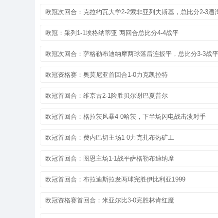
欧冠次回合：克拉约瓦大学2-2索非亚列夫斯基，总比分2-3遭
欧冠：采列1-1埃格纳蒂亚 两回合总比分4-4战平
欧冠次回合：萨格勒布迪纳摩两球落后连扳平，总比分3-3战
欧冠资格赛：奥莫尼亚首回合1-0力克凯拉特
欧冠首回合：维京古2-1险胜贝尔谢巴夏普尔
欧冠首回合：格拉茨风暴4-0哈茨，下半场闪电战击溃对手
欧冠首回合：费内巴切主场1-0力克扎布热矿工
欧冠首回合：图恩主场1-1战平萨格勒布迪纳摩
欧冠首回合：布拉迪斯拉发两球完胜伊比利亚1999
欧冠资格赛首回合：米亚尔比3-0完胜林肯红魔