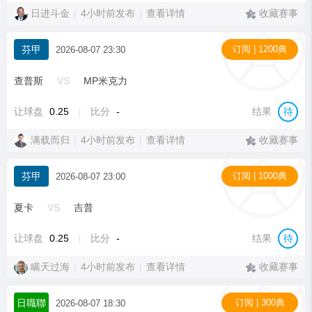
日进斗金
|
4小时前发布
|
查看详情
收藏赛事
芬甲
订阅 | 1200典
2026-08-07 23:30
查普斯
VS
MP米克力
让球盘
0.25
比分
-
结果
待
|
满载而归
|
4小时前发布
|
查看详情
收藏赛事
芬甲
订阅 | 1000典
2026-08-07 23:00
夏卡
VS
吉普
让球盘
0.25
比分
-
结果
待
|
瞒天过海
|
4小时前发布
|
查看详情
收藏赛事
日職聯
订阅 | 300典
2026-08-07 18:30