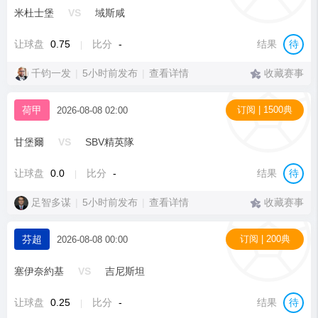
米杜士堡
VS
域斯咸
让球盘
0.75
比分
-
结果
待
|
千钧一发
|
5小时前发布
|
查看详情
收藏赛事
荷甲
订阅 | 1500典
2026-08-08 02:00
甘堡爾
VS
SBV精英隊
让球盘
0.0
比分
-
结果
待
|
足智多谋
|
5小时前发布
|
查看详情
收藏赛事
芬超
订阅 | 200典
2026-08-08 00:00
塞伊奈約基
VS
吉尼斯坦
让球盘
0.25
比分
-
结果
待
|