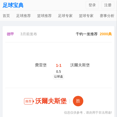
足球宝典
登录
注册
首页
足球推荐
篮球推荐
足球专家
篮球专家
赛事分析
德甲
3月前发布
千钧一发推荐
2000典
費雷堡
沃爾夫斯堡
1-1
0.5
让球盘
沃爾夫斯堡
|
胜
信息仅供参考，请勿用于非法用途!