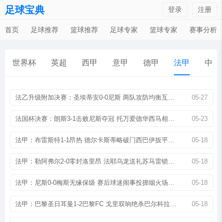
足球宝典
登录
注册
首页
足球推荐
篮球推荐
足球专家
篮球专家
赛事分析
世界杯
英超
西甲
意甲
德甲
法甲
中超
法乙升级附加决赛：圣埃蒂安0-0尼斯 两队攻防均衡互无建树
05-27
法国杯决赛：朗斯3-1击败尼斯夺冠 托万爱德华西马相继得分
05-23
法甲：布雷斯特1-1昂热 德尔卡斯蒂略破门西巴伊扳平比分
05-18
法甲：勒阿弗尔2-0零封洛里昂 法耶乌龙送礼苏马雷锁定胜局
05-18
法甲：尼斯0-0梅斯无缘保级 赛后球迷闹事投掷烟火场面混乱
05-18
法甲：巴黎圣日耳曼1-2巴黎FC 戈里双响绝杀巴尔科拉破门
05-18