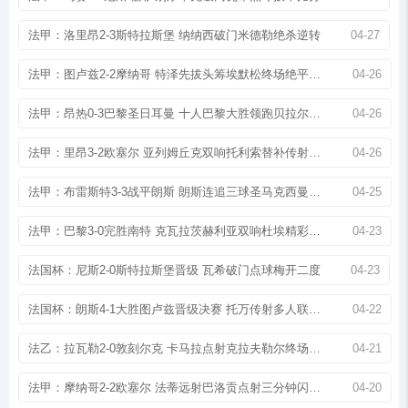
法甲：洛里昂2-3斯特拉斯堡 纳纳西破门米德勒绝杀逆转
04-27
法甲：图卢兹2-2摩纳哥 特泽先拔头筹埃默松终场绝平救主
04-26
法甲：昂热0-3巴黎圣日耳曼 十人巴黎大胜领跑贝拉尔多传射
04-26
法甲：里昂3-2欧塞尔 亚列姆丘克双响托利索替补传射建功
04-26
法甲：布雷斯特3-3战平朗斯 朗斯连追三球圣马克西曼绝平
04-25
法甲：巴黎3-0完胜南特 克瓦拉茨赫利亚双响杜埃精彩破门
04-23
法国杯：尼斯2-0斯特拉斯堡晋级 瓦希破门点球梅开二度
04-23
法国杯：朗斯4-1大胜图卢兹晋级决赛 托万传射多人联袂建功
04-22
法乙：拉瓦勒2-0敦刻尔克 卡马拉点射克拉夫勒尔终场锁胜
04-21
法甲：摩纳哥2-2欧塞尔 法蒂远射巴洛贡点射三分钟闪电扳平
04-20