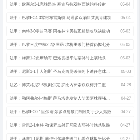
法甲：欧塞尔3-1完胜昂热 塞古马拉双响西纳约科传射
05-04
法甲：巴黎FC4-0零封布雷斯特 马通多双响科莱奥肖建功
05-04
法甲：南特3-0零封马赛 阿布林卡贝拉互相助攻联袂建功
05-03
法甲：巴黎三度中框2-2洛里昂 埃梅里破门榜首仍握七分
05-03
法甲：梅斯1-2负摩纳哥 巴洛贡扳平法蒂补时上演绝杀
05-03
法甲：尼斯1-1十人朗斯 圣马克西曼破僵阿卜迪任意球扳平
05-03
法乙：博莱格尼2-6敦刻尔克 罗比内萨索双双梅开二度大胜
04-28
法甲：勒阿弗尔4-4梅斯 萨马塔先发制人艾因两球顽强扳平
04-27
法甲：巴黎FC0-1里尔 帕尔多点射破门制胜对手少人落败
04-27
法甲：雷恩2-1南特 勒保罗点射开局隆吉耶补时绝杀取胜
04-27
法甲：马赛1-1尼斯 赫伊别尔率先破门瓦希点球扳平比分
04-27