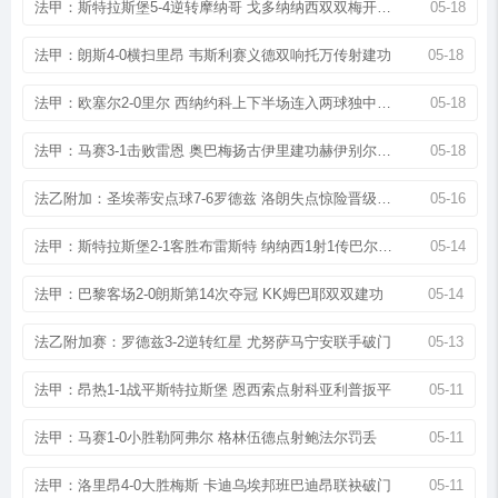
法甲：斯特拉斯堡5-4逆转摩纳哥 戈多纳纳西双双梅开二度
05-18
法甲：朗斯4-0横扫里昂 韦斯利赛义德双响托万传射建功
05-18
法甲：欧塞尔2-0里尔 西纳约科上下半场连入两球独中两元
05-18
法甲：马赛3-1击败雷恩 奥巴梅扬古伊里建功赫伊别尔传射
05-18
法乙附加：圣埃蒂安点球7-6罗德兹 洛朗失点惊险晋级下一轮
05-16
法甲：斯特拉斯堡2-1客胜布雷斯特 纳纳西1射1传巴尔科建功
05-14
法甲：巴黎客场2-0朗斯第14次夺冠 KK姆巴耶双双建功
05-14
法乙附加赛：罗德兹3-2逆转红星 尤努萨马宁安联手破门
05-13
法甲：昂热1-1战平斯特拉斯堡 恩西索点射科亚利普扳平
05-11
法甲：马赛1-0小胜勒阿弗尔 格林伍德点射鲍法尔罚丢
05-11
法甲：洛里昂4-0大胜梅斯 卡迪乌埃邦班巴迪昂联袂破门
05-11