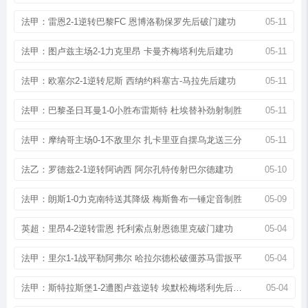
法甲：雷恩2-1逆转巴黎FC 恩博洛勒保罗先后破门建功
05-11
法甲：图卢兹主场2-1力克里昂 卡曼齐梅塔利先后建功
05-11
法甲：欧塞尔2-1逆转尼斯 西纳约科塞古-马拉先后建功
05-11
法甲：巴黎圣日耳曼1-0小胜布雷斯特 杜埃替补劲射制胜
05-11
法甲：摩纳哥主场0-1不敌里尔 扎卡里亚自摆乌龙送三分
05-11
法乙：罗德兹2-1逆转阿讷西 阿尔孔特传射巴尔德建功
05-10
法甲：朗斯1-0力克南特送其降级 梅斯鲁布一锤定音制胜
05-09
英超：里昂4-2逆转雷恩 托利索点射恩德里克破门建功
05-04
法甲：里尔1-1战平勒阿弗尔 哈拉尔德松破僵苏马雷扳平
05-04
法甲：斯特拉斯堡1-2遭图卢兹逆转 埃默松梅塔利先后破门
05-04