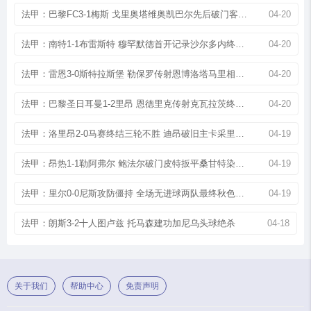
法甲：巴黎FC3-1梅斯 戈里奥塔维奥凯巴尔先后破门客场取胜
04-20
法甲：南特1-1布雷斯特 穆罕默德首开记录沙尔多内终场扳平
04-20
法甲：雷恩3-0斯特拉斯堡 勒保罗传射恩博洛塔马里相继破门
04-20
法甲：巴黎圣日耳曼1-2里昂 恩德里克传射克瓦拉茨终场破门
04-20
法甲：洛里昂2-0马赛终结三轮不胜 迪昂破旧主卡采里斯建功
04-19
法甲：昂热1-1勒阿弗尔 鲍法尔破门皮特扳平桑甘特染红离场
04-19
法甲：里尔0-0尼斯攻防僵持 全场无进球两队最终秋色平分
04-19
法甲：朗斯3-2十人图卢兹 托马森建功加尼乌头球绝杀
04-18
关于我们
帮助中心
免责声明